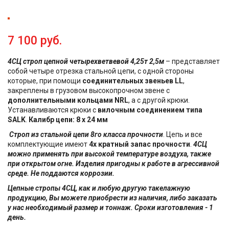
7 100 руб.
4СЦ строп цепной четырехветвевой 4,25т 2,5м
– представляет
собой четыре отрезка стальной цепи, с одной стороны
которые, при помощи
соединительных звеньев LL
,
закреплены в грузовом высокопрочном звене с
дополнительными кольцами NRL
, а с другой крюки.
Устанавливаются крюки с
вилочным соединением типа
SALK
.
Калибр цепи: 8 х 24 мм
Строп из стальной цепи 8го класса прочности
. Цепь и все
комплектующие имеют
4х кратный запас прочности
.
4СЦ
можно применять при высокой температуре воздуха, также
при открытом огне. Изделия пригодны к работе в агрессивной
среде. Не поддаются коррозии.
Цепные стропы 4СЦ, как и любую другую такелажную
продукцию, Вы можете приобрести из наличия, либо заказать
у нас необходимый размер и тоннаж. Сроки изготовления - 1
день.