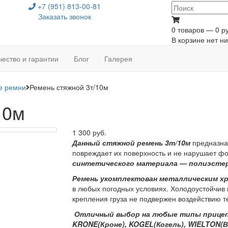
+7 (951) 813-00-81
Заказать звонок
0 товаров — 0 ру
В корзине нет ни
чество и гарантии
Блог
Галерея
е ремни
Ремень стяжной 3т/10м
10м
1 300 руб.
Данный стяжной ремень 3т/10м
предназнач
повреждает их поверхность и не нарушает ф
синтетического материала — полиэстер
Ремень укомплектован металлическим х
в любых погодных условиях. Холодоустойчив и
крепления груза не подвержен воздействию т
Отличный выбор на любые типы прицеп
KRONE(Кроне), KOGEL(Когель), WIELTON(В