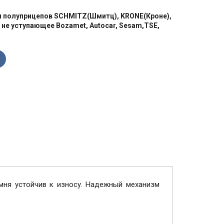
и полуприцепов SCHMITZ(Шмитц), KRONE(Кроне),
 не уступающее Bozamet, Autocar, Sesam,TSE,
мня устойчив к износу. Надежный механизм