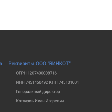
а
Реквизиты ООО "ВИНКОТ"
ОГРН 1207400008716
ИНН 7451450492 КПП 745101001
Генеральный директор
Котляров Иван Игоревич