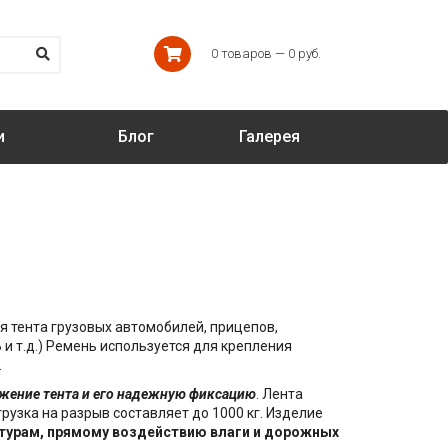
0 товаров — 0 руб.
и
Блог
Галерея
я тента грузовых автомобилей, прицепов,
и т.д.) Ремень используется для крепления
.
жение тента и его надежную фиксацию
. Лента
грузка на разрыв составляет до 1000 кг. Изделие
атурам, прямому воздействию влаги и дорожных