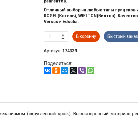
реагентов.
Отличный выбор на любые типы прицепов 
KOGEL(Когель), WIELTON(Вилтон). Качество
Versus и Edscha.
В корзину
Быстрый заказ
Артикул:
174339
Поделиться:
механизмом (скругленный крюк). Высокопрочный материал ре