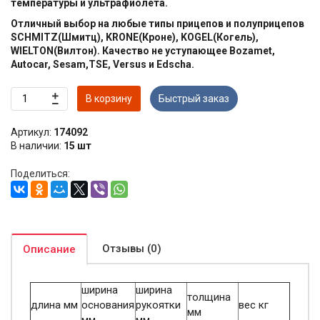
температуры и ультрафиолета.
Отличный выбор на любые типы прицепов и полуприцепов
SCHMITZ(Шмитц), KRONE(Кроне), KOGEL(Когель),
WIELTON(Вилтон). Качество не уступающее Bozamet,
Autocar, Sesam,TSE, Versus и Edscha.
В корзину
Быстрый заказ
Артикул:
174092
В наличии:
15 шт
Поделиться:
Отзывы (0)
Описание
ширина
ширина
толщина
длина мм
основания
рукоятки
вес кг
мм