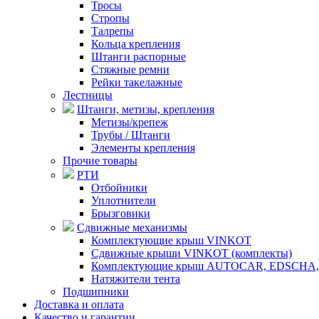
Тросы
Стропы
Талрепы
Кольца крепления
Штанги распорные
Стяжные ремни
Рейки такелажные
Лестницы
Штанги, метизы, крепления
Метизы/крепеж
Трубы / Штанги
Элементы крепления
Прочие товары
РТИ
Отбойники
Уплотнители
Брызговики
Сдвижные механизмы
Комплектующие крыш VINKOT
Сдвижные крыши VINKOT (комплекты)
Комплектующие крыш AUTOCAR, EDSCHA,
Натяжители тента
Подшипники
Доставка и оплата
Качество и гарантии