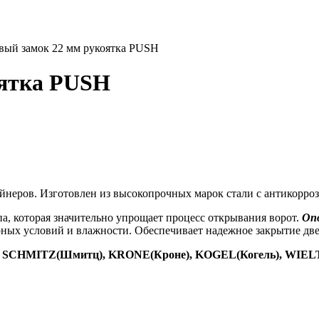
ый замок 22 мм рукоятка PUSH
оятка PUSH
ейнеров. Изготовлен из высокопрочных марок стали с антикорр
а, которая значительно упрощает процесс открывания ворот.
О
п
ных условий и влажности. Обеспечивает надежное закрытие две
 SCHMITZ(Шмитц), KRONE(Кроне), KOGEL(Когель), WIELTON(