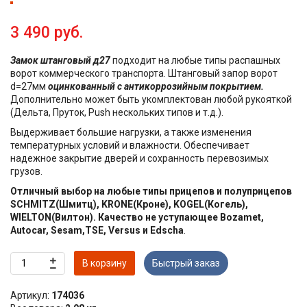
3 490 руб.
Замок штанговый д27
подходит на любые типы распашных
ворот коммерческого транспорта. Штанговый запор ворот
d=27мм
оцинкованный с антикоррозийным покрытием.
Дополнительно может быть укомплектован любой рукояткой
(Дельта, Пруток, Push нескольких типов и т.д.).
Выдерживает большие нагрузки, а также изменения
температурных условий и влажности. Обеспечивает
надежное закрытие дверей и сохранность перевозимых
грузов.
Отличный выбор на любые типы прицепов и полуприцепов
SCHMITZ(Шмитц), KRONE(Кроне), KOGEL(Когель),
WIELTON(Вилтон). Качество не уступающее Bozamet,
Autocar, Sesam,TSE, Versus и Edscha
.
В корзину
Быстрый заказ
Артикул:
174036