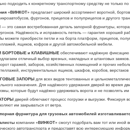
ьно подходить к конкретному транспортному средству не только по 
ния
«ВИНКОТ
»
предлагает широкий ассортимент воротной, бортов
микроавтобусов, фургонов, прицепов и полуприцепов и другого тра
И
— это самая востребованная деталь запорной фурнитуры, котора
ргонов. Надёжность и исправность петель — гарантия хорошей раб
Вы можете приобрести петли и на борта платформ, прицепов, полу
еллажей, ящиков, кофров и другой автомобильной мебели.
И БОРТОВЫЕ и КЛАВИШНЫЕ
обеспечивают надёжную фиксацию п
длагаем отличный выбор врезных, накладных и штанговых замков
ворот гаражей, заборов, хозяйственных помещений и прочих небо
стеллажей, инструментальных ящиков, шкафов, коробов, верстаков и
ГОВЫЕ ЗАПОРЫ
для всех видов тентованных и цельнометалличес
льного назначения. Для надёжного удержания дверей во время д
змы, которые будут надёжно удерживать ворота и не позволять им
АТОРЫ
дверей облегчают процесс погрузки и выгрузки. Фиксируя в
воляют им закрываться от ветра.
апорная фурнитура для грузовых автомобилей изготавливается
алисты
компании
«ВИНКОТ
»
смогут подобрать вам тот или иной 
ческого автотранспорта и предоставят всю интересующую информ