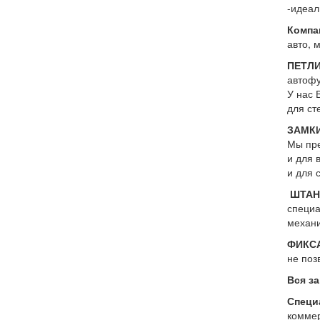
-идеал
Компа
авто, 
ПЕТЛ
автофу
У нас 
для ст
ЗАМК
Мы пре
и для 
и для 
ШТАН
специа
механи
ФИКС
не поз
Вся з
Специ
коммер