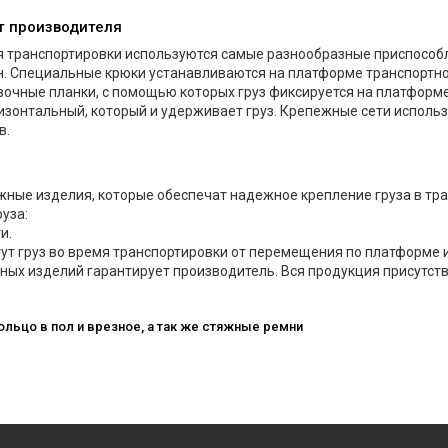
т производителя
мя транспортировки используются самые разнообразные приспособ
н. Специальные крюки устанавливаются на платформе транспортно
вочные планки, с помощью которых груз фиксируется на платформе
изонтальный, который и удерживает груз. Крепежные сети использ
в.
ые изделия, которые обеспечат надежное крепление груза в тран
уза:
и.
ут груз во время транспортировки от перемещения по платформе 
жных изделий гарантирует производитель. Вся продукция присутств
ольцо в пол и врезное, а так же стяжные ремни