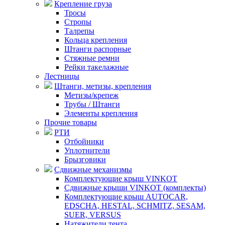
Крепление груза
Тросы
Стропы
Талрепы
Кольца крепления
Штанги распорные
Стяжные ремни
Рейки такелажные
Лестницы
Штанги, метизы, крепления
Метизы/крепеж
Трубы / Штанги
Элементы крепления
Прочие товары
РТИ
Отбойники
Уплотнители
Брызговики
Сдвижные механизмы
Комплектующие крыш VINKOT
Сдвижные крыши VINKOT (комплекты)
Комплектующие крыш AUTOCAR,
EDSCHA, HESTAL, SCHMITZ, SESAM,
SUER, VERSUS
Натяжители тента