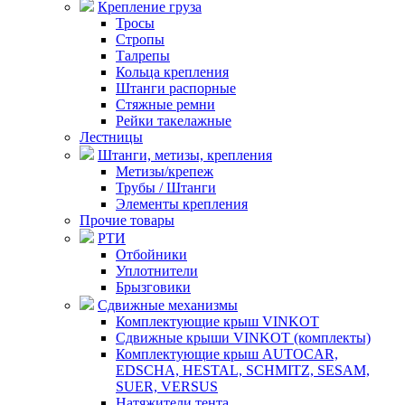
Крепление груза
Тросы
Стропы
Талрепы
Кольца крепления
Штанги распорные
Стяжные ремни
Рейки такелажные
Лестницы
Штанги, метизы, крепления
Метизы/крепеж
Трубы / Штанги
Элементы крепления
Прочие товары
РТИ
Отбойники
Уплотнители
Брызговики
Сдвижные механизмы
Комплектующие крыш VINKOT
Сдвижные крыши VINKOT (комплекты)
Комплектующие крыш AUTOCAR,
EDSCHA, HESTAL, SCHMITZ, SESAM,
SUER, VERSUS
Натяжители тента