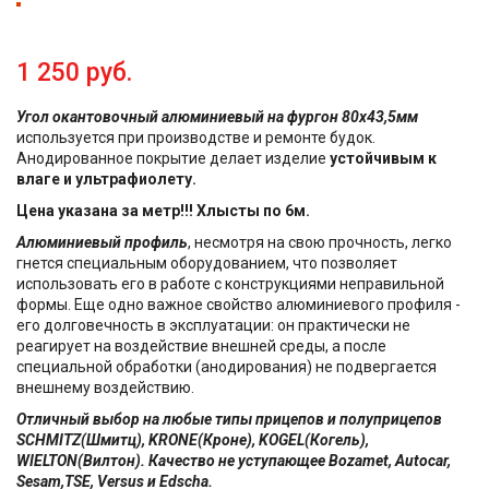
1 250 руб.
Угол окантовочный алюминиевый на фургон 80х43,5мм
используется при производстве и ремонте будок.
Анодированное покрытие делает изделие
устойчивым к
влаге и ультрафиолету.
Цена указана за метр!!! Хлысты по 6м.
Алюминиевый профиль
, несмотря на свою прочность, легко
гнется специальным оборудованием, что позволяет
использовать его в работе с конструкциями неправильной
формы. Еще одно важное свойство алюминиевого профиля -
его долговечность в эксплуатации: он практически не
реагирует на воздействие внешней среды, а после
специальной обработки (анодирования) не подвергается
внешнему воздействию.
Отличный выбор на любые типы прицепов и полуприцепов
SCHMITZ(Шмитц), KRONE(Кроне), KOGEL(Когель),
WIELTON(Вилтон). Качество не уступающее Bozamet, Autocar,
Sesam,TSE, Versus и Edscha.