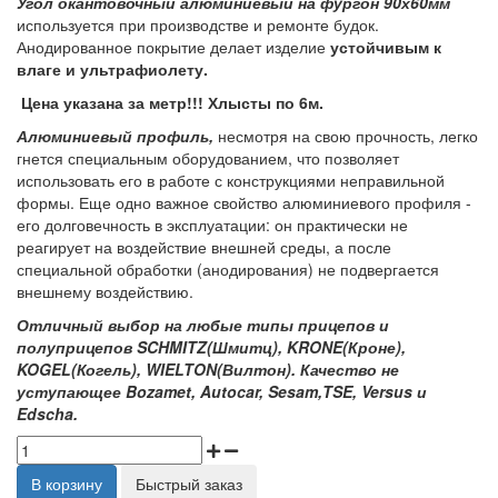
Угол окантовочный алюминиевый на фургон 90х60мм
используется при производстве и ремонте будок.
Анодированное покрытие делает изделие
устойчивым к
влаге и ультрафиолету.
Цена указана за метр!!! Хлысты по 6м.
Алюминиевый профиль,
несмотря на свою прочность, легко
гнется специальным оборудованием, что позволяет
использовать его в работе с конструкциями неправильной
формы. Еще одно важное свойство алюминиевого профиля -
его долговечность в эксплуатации: он практически не
реагирует на воздействие внешней среды, а после
специальной обработки (анодирования) не подвергается
внешнему воздействию.
Отличный выбор на любые типы прицепов и
полуприцепов SCHMITZ(Шмитц), KRONE(Кроне),
KOGEL(Когель), WIELTON(Вилтон). Качество не
уступающее Bozamet, Autocar, Sesam,TSE, Versus и
Edscha.
В корзину
Быстрый заказ