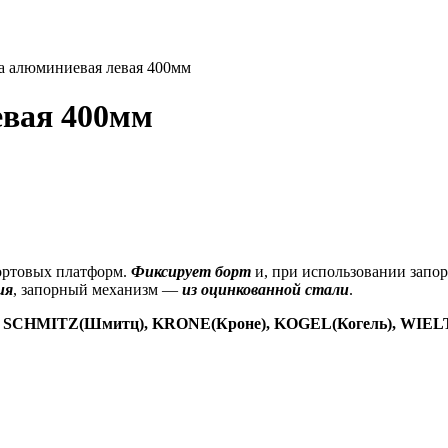
а алюминиевая левая 400мм
евая 400мм
ортовых платформ.
Фиксирует борт
и, при использовании запор
ия
, запорный механизм —
из оцинкованной стали
.
 SCHMITZ(Шмитц), KRONE(Кроне), KOGEL(Когель), WIELTON(