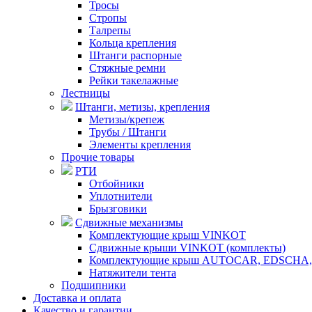
Тросы
Стропы
Талрепы
Кольца крепления
Штанги распорные
Стяжные ремни
Рейки такелажные
Лестницы
Штанги, метизы, крепления
Метизы/крепеж
Трубы / Штанги
Элементы крепления
Прочие товары
РТИ
Отбойники
Уплотнители
Брызговики
Сдвижные механизмы
Комплектующие крыш VINKOT
Сдвижные крыши VINKOT (комплекты)
Комплектующие крыш AUTOCAR, EDSCHA,
Натяжители тента
Подшипники
Доставка и оплата
Качество и гарантии