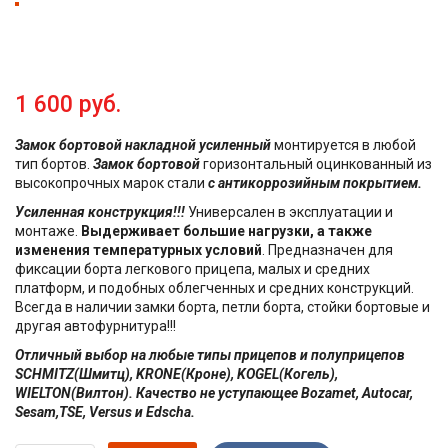
1 600 руб.
Замок бортовой накладной усиленный
монтируется в любой
тип бортов.
Замок бортовой
горизонтальный оцинкованный из
высокопрочных марок стали
с антикоррозийным покрытием.
Усиленная конструкция!!!
Универсален в эксплуатации и
монтаже.
Выдерживает большие нагрузки, а также
изменения температурных условий
. Предназначен для
фиксации борта легкового прицепа, малых и средних
платформ, и подобных облегченных и средних конструкций.
Всегда в наличии замки борта, петли борта, стойки бортовые и
другая автофурнитура!!!
Отличный выбор на любые типы прицепов и полуприцепов
SCHMITZ(Шмитц), KRONE(Кроне), KOGEL(Когель),
WIELTON(Вилтон). Качество не уступающее Bozamet, Autocar,
Sesam,TSE, Versus и Edscha.