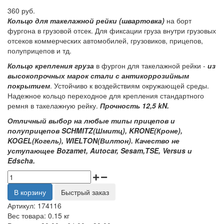
360 руб.
Кольцо для такелажной рейки (швартовка)
на борт
фургона в грузовой отсек. Для фиксации груза внутри грузовых
отсеков коммерческих автомобилей, грузовиков, прицепов,
полуприцепов и тд.
Кольцо крепления груза
в фургон для такелажной рейки -
из
высокопрочных марок стали с антикоррозийным
покрытием
. Устойчиво к воздействиям окружающей среды.
Надежное кольцо переходное для крепления стандартного
ремня в такелажную рейку.
Прочность 12,5 kN.
Отличный выбор на любые типы прицепов и
полуприцепов SCHMITZ(Шмитц), KRONE(Кроне),
KOGEL(Когель), WIELTON(Вилтон). Качество не
уступающее Bozamet, Autocar, Sesam,TSE, Versus и
Edscha.
В корзину
Быстрый заказ
Артикул:
174116
Вес товара:
0.15
кг