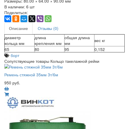
Размеры:
80.00 × 64.00 × 90.00 мм
В наличии:
6 шт
Поделиться:
Описание
Отзывы (0)
диаметр
длина
общая длина
вес кг
кольца мм
крепления мм
мм
65
80
95
0,152
борт
Сопутствующие товары Кольцо такелажной рейки
Ремень стяжной 35мм 3т/6м
950 руб.