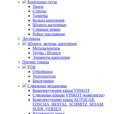
Крепление груза
Тросы
Стропы
Талрепы
Кольца крепления
Штанги распорные
Стяжные ремни
Рейки такелажные
Лестницы
Штанги, метизы, крепления
Метизы/крепеж
Трубы / Штанги
Элементы крепления
Прочие товары
РТИ
Отбойники
Уплотнители
Брызговики
Сдвижные механизмы
Комплектующие крыш VINKOT
Сдвижные крыши VINKOT (комплекты)
Комплектующие крыш AUTOCAR,
EDSCHA, HESTAL, SCHMITZ, SESAM,
SUER, VERSUS
Натяжители тента