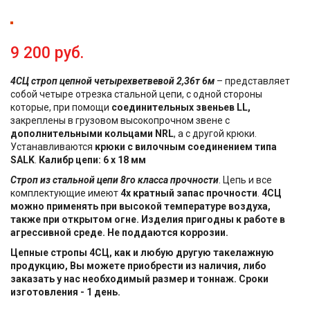
9 200 руб.
4СЦ строп цепной четырехветвевой 2,36т 6м
– представляет
собой четыре отрезка стальной цепи, с одной стороны
которые, при помощи
соединительных звеньев LL,
закреплены в грузовом высокопрочном звене с
дополнительными кольцами NRL
, а с другой крюки.
Устанавливаются
крюки с вилочным соединением типа
SALK
.
Калибр цепи: 6 х 18 мм
Строп из стальной цепи 8го класса прочности
. Цепь и все
комплектующие имеют
4х кратный запас прочности
.
4СЦ
можно применять при высокой температуре воздуха,
также при открытом огне. Изделия пригодны к работе в
агрессивной среде. Не поддаются коррозии.
Цепные стропы 4СЦ, как и любую другую такелажную
продукцию, Вы можете приобрести из наличия, либо
заказать у нас необходимый размер и тоннаж. Сроки
изготовления - 1 день.