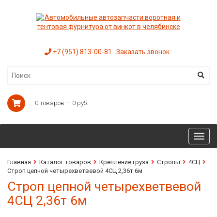
+7 (951) 813-00-81
Заказать звонок
0 товаров — 0 руб.
Toggl
navig
Главная
Каталог товаров
Крепление груза
Стропы
4СЦ
Строп цепной четырехветвевой 4СЦ 2,36т 6м
Строп цепной четырехветвевой
4СЦ 2,36т 6м