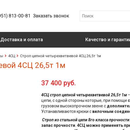
951) 813-00-81
Заказать звонок
Доставка и оплата
Качество и гаранти
пы
4СЦ
Строп цепной четырехветвевой 4СЦ 26,5т 1м
евой 4СЦ 26,5т 1м
37 400 руб.
4СЦ строп цепной четырехветвевой 26,5т 1м
–
цепи, с одной стороны которые, при помощи
с
грузовом высокопрочном звене с
дополните
Устанавливаются крюки с
вилочным соедине
Строп из стальной цепи 8го класса прочности
запас прочности
.
4СЦ можно применять при