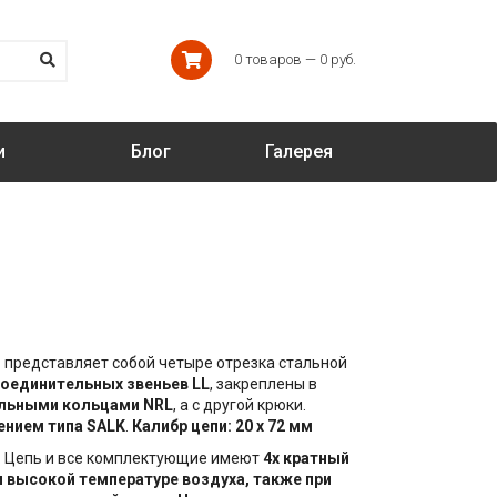
0 товаров — 0 руб.
и
Блог
Галерея
 представляет собой четыре отрезка стальной
оединительных звеньев LL
, закреплены в
льными кольцами NRL
, а с другой крюки.
нием типа SALK
.
Калибр цепи: 20 х 72 мм
. Цепь и все комплектующие имеют
4х кратный
 высокой температуре воздуха, также при