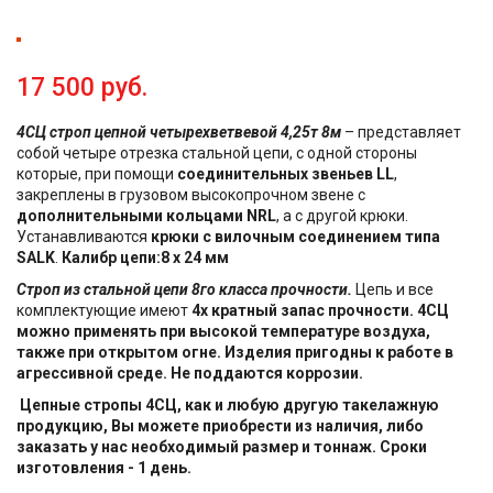
17 500 руб.
4СЦ строп цепной четырехветвевой 4,25т 8м
– представляет
собой четыре отрезка стальной цепи, с одной стороны
которые, при помощи
соединительных звеньев LL
,
закреплены в грузовом высокопрочном звене с
дополнительными кольцами NRL
, а с другой крюки.
Устанавливаются
крюки с вилочным соединением типа
SALK
.
Калибр цепи:8 х 24 мм
Строп из стальной цепи 8го класса прочности.
Цепь и все
комплектующие имеют
4х кратный запас прочности.
4СЦ
можно применять при высокой температуре воздуха,
также при открытом огне. Изделия пригодны к работе в
агрессивной среде. Не поддаются коррозии.
Цепные стропы 4СЦ, как и любую другую такелажную
продукцию, Вы можете приобрести из наличия, либо
заказать у нас необходимый размер и тоннаж. Сроки
изготовления - 1 день.