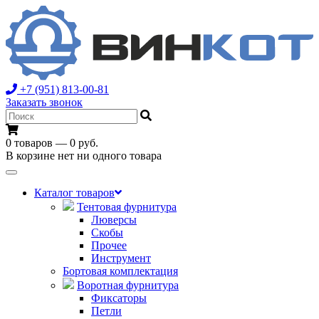
+7 (951) 813-00-81
Заказать звонок
0 товаров — 0 руб.
В корзине нет ни одного товара
Toggle
navigation
Каталог товаров
Тентовая фурнитура
Люверсы
Скобы
Прочее
Инструмент
Бортовая комплектация
Воротная фурнитура
Фиксаторы
Петли