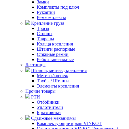
Замки
Комплекты под ключ
Рукоятки
Ремкомплекты
Крепление груза
Тросы
Стропы
Талрепы
Кольца крепления
Штанги распорные
Стяжные ремни
Рейки такелажные
Лестницы
Штанги, метизы, крепления
Метизы/крепеж
Трубы / Штанги
Элементы крепления
Прочие товары
РТИ
Отбойники
Уплотнители
Брызговики
Сдвижные механизмы
Комплектующие крыш VINKOT
Сдвижные крыши VINKOT (комплекты)