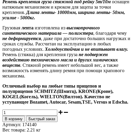
Ремень крепления груза стяжной под рейку 5т/10м
оснащен
натяжным механизмом и крюком для зацепа за точки
крепления.
Длина ленты- 10000мм, ширина ленты- 50мм,
усилие - 5000кг.
Грузовая
лента
изготовлена из
высокопрочного
синтетического материала — полиэстера
, благодаря чему
не деформируется
, даже при достаточно больших нагрузках и
сроках службы. Рассчитан на эксплуатацию в любых
погодных условиях.
Холодоустойчив и не впитывает влагу.
Ремень (стяжка) для крепления груза
не подвержен
воздействию технического масла и других химических
веществ
. Стяжной ремень имеет небольшой вес, а также
возможность изменять длину ремня при помощи храпового
механизма.
Отличный выбор на любые типы прицепов и
полуприцепов SCHMITZ(Шмитц), KRONE(Кроне),
KOGEL(Когель), WIELTON(Вилтон). Качество не
уступающее Bozamet, Autocar, Sesam,TSE, Versus и Edscha.
В корзину
Быстрый заказ
Артикул:
174140
Вес товара:
2.21
кг