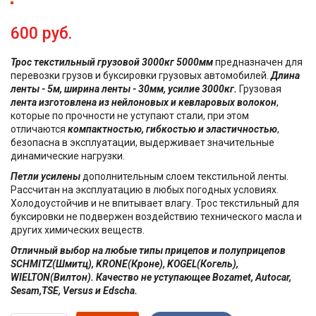
600 руб.
Трос текстильный грузовой 3000кг 5000мм
предназначен для
перевозки грузов и буксировки грузовых автомобилей.
Длина
ленты - 5м, ширина ленты - 30мм, усилие 3000кг.
Грузовая
лента изготовлена из нейлоновых и кевларовых волокон
,
которые по прочности не уступают стали, при этом
отличаются
компактностью, гибкостью и эластичностью
,
безопасна в эксплуатации, выдерживает значительные
динамические нагрузки.
Петли усилены
дополнительным слоем текстильной ленты.
Рассчитан на эксплуатацию в любых погодных условиях.
Холодоустойчив и не впитывает влагу. Трос текстильный для
буксировки не подвержен воздействию технического масла и
других химических веществ.
Отличный выбор на любые типы прицепов и полуприцепов
SCHMITZ(Шмитц), KRONE(Кроне), KOGEL(Когель),
WIELTON(Вилтон). Качество не уступающее Bozamet, Autocar,
Sesam,TSE, Versus и Edscha.