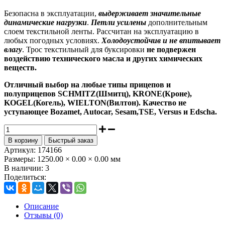
Безопасна в эксплуатации,
выдерживает значительные
динамические нагрузки
.
Петли усилены
дополнительным
слоем текстильной ленты. Рассчитан на эксплуатацию в
любых погодных условиях.
Холодоустойчив и не впитывает
влагу
. Трос текстильный для буксировки
не подвержен
воздействию технического масла и других химических
веществ.
Отличный выбор на любые типы прицепов и
полуприцепов SCHMITZ(Шмитц), KRONE(Кроне),
KOGEL(Когель), WIELTON(Вилтон). Качество не
уступающее Bozamet, Autocar, Sesam,TSE, Versus и Edscha.
В корзину
Быстрый заказ
Артикул:
174166
Размеры:
1250.00 × 0.00 × 0.00 мм
В наличии:
3
Поделиться:
Описание
Отзывы (0)