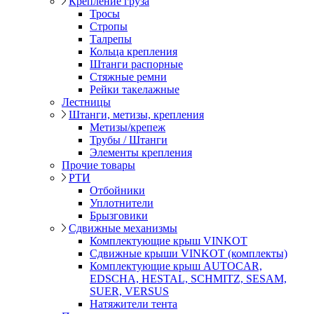
Крепление груза
Тросы
Стропы
Талрепы
Кольца крепления
Штанги распорные
Стяжные ремни
Рейки такелажные
Лестницы
Штанги, метизы, крепления
Метизы/крепеж
Трубы / Штанги
Элементы крепления
Прочие товары
РТИ
Отбойники
Уплотнители
Брызговики
Сдвижные механизмы
Комплектующие крыш VINKOT
Сдвижные крыши VINKOT (комплекты)
Комплектующие крыш AUTOCAR,
EDSCHA, HESTAL, SCHMITZ, SESAM,
SUER, VERSUS
Натяжители тента