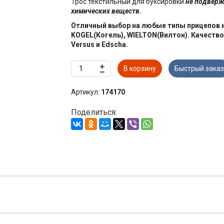
Трос текстильный для буксировки
не подверж
химических веществ.
Отличный выбор на любые типы прицепов 
KOGEL(Когель), WIELTON(Вилтон). Качество
Versus и Edscha.
В корзину
Быстрый заказ
Артикул:
174170
Поделиться: