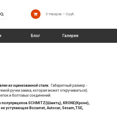
0 товаров — 0 руб.
и
Блог
Галерея
влен из оцинкованной стали.
Габаритный размер -
уемой ручки замка, которая может откручиваться).
епок и болтовых соединений.
и полуприцепов SCHMITZ(Шмитц), KRONE(Кроне),
 не уступающее Bozamet, Autocar, Sesam,TSE,