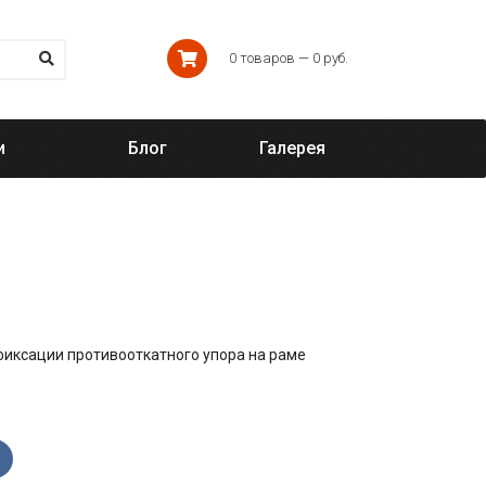
0 товаров — 0 руб.
и
Блог
Галерея
иксации противооткатного упора на раме