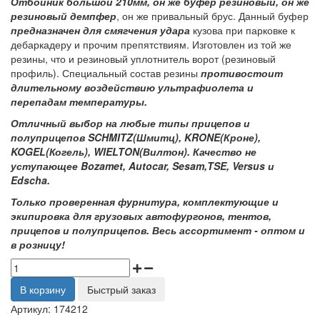
Отбойник большой 210мм, он же буфер резиновый, он же
резиновый демпфер
, он же привальный брус. Данный буфер
предназначен для смягчения удара
кузова при парковке к
дебаркадеру и прочим препятствиям. Изготовлен из той же
резины, что и резиновый уплотнитель ворот (резиновый
профиль). Специальный состав резины
противостоит
длительному воздействию ультрафиолета и
перепадам температуры.
Отличный выбор на любые типы прицепов и
полуприцепов SCHMITZ(Шмитц), KRONE(Кроне),
KOGEL(Когель), WIELTON(Вилтон). Качество не
уступающее Bozamet, Autocar, Sesam,TSE, Versus и
Edscha.
Только проверенная фурнитура, комплектующие и
экипировка для грузовых автофургонов, тентов,
прицепов и полуприцепов. Весь ассортимент - оптом и
в розницу!
В корзину
Быстрый заказ
Артикул:
174212