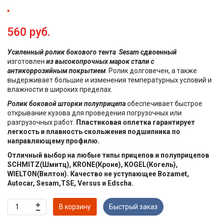
560 руб.
Усиленный ролик бокового тента Sesam сдвоенный
изготовлен
из высокопрочных марок стали с
антикоррозийным покрытием
. Ролик долговечен, а также
выдерживает большие и изменения температурных условий и
влажности в широких пределах.
Ролик боковой шторки полуприцепа
обеспечивает быстрое
открывание кузова для проведения погрузочных или
разгрузочных работ.
Пластиковая оплетка гарантирует
легкость и плавность скольжения подшипника по
направляющему профилю.
Отличный выбор на любые типы прицепов и полуприцепов
SCHMITZ(Шмитц), KRONE(Кроне), KOGEL(Когель),
WIELTON(Вилтон). Качество не уступающее Bozamet,
Autocar, Sesam,TSE, Versus и Edscha.
В корзину
Быстрый заказ