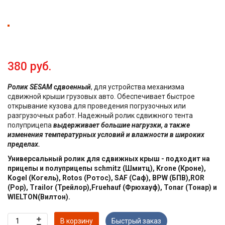
380 руб.
Ролик SESAM сдвоенный
, для устройства механизма
сдвижной крыши грузовых авто. Обеспечивает быстрое
открывание кузова для проведения погрузочных или
разгрузочных работ. Надежный ролик сдвижного тента
полуприцепа
выдерживает большие нагрузки, а также
изменения температурных условий и влажности в широких
пределах.
Универсальный ролик для сдвижных крыш - подходит на
прицепы и полуприцепы schmitz (Шмитц), Krone (Кроне),
Kogel (Когель), Rotos (Ротос), SAF (Саф), BPW (БПВ),ROR
(Рор), Trailor (Трейлор),Fruehauf (Фрюхауф), Tonar (Тонар) и
WIELTON(Вилтон).
В корзину
Быстрый заказ