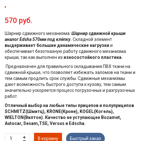
570 руб.
Шарнир сдвижного механизма:
Шарнир сдвижной крыши
аналог Еdsha 570мм под клёпку.
Складной элемент
выдерживает большие динамические нагрузки
и
обеспечивает безотказную работу сдвижного механизма
крыши, так как выполнен из
износостойкого пластика.
Предназначен для правильного складывания ПВХ ткани на
сдвижной крыше, что позволяет избежать заломов на ткани и
тем самым продлить срок службы. Сдвижные механизмы
дают возможность быстрого доступа к кузову, тем самым
значительно ускоряется процесс погрузочных и разгрузочных
работ.
Отличный выбор на любые типы прицепов и полуприцепов
SCHMITZ(Шмитц), KRONE(Кроне), KOGEL(Когель),
WIELTON(Вилтон). Качество не уступающее Bozamet,
Autocar, Sesam,TSE, Versus и Edscha.
В корзину
Быстрый заказ