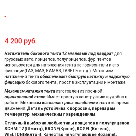
4 200 руб.
Натяжитель бокового тента 12 мм левый под квадрат
для
грузовых авто, прицепов, полуприцепов, фур, тентов
используется для натяжения тента по горизонтали и его
фиксации(ГАЗ, МАЗ, КАМАЗ, ГАЗЕЛЬ и т.д.). Механизм
натяжения тента
обеспечивает быструю натяжку и надёжную
фиксацию
бокового тента , прост в эксплуатации и монтаже.
Механизм натяжки тента
изготовлен из прочной
оцинкованной стали
. Имеет простую конструкцию и удобна в
работе. Механизм
исключает риск ослабления тента
во время
движения.
Деталь устойчива к коррозии, перепадам
температур, механическим повреждениям.
Отличный выбор на любые типы прицепов и полуприцепов
SCHMITZ(Шмитц), KRONE(Кроне), KOGEL(Когель),
WIELTON(Вилтон). Качество не уступающее Bozamet,