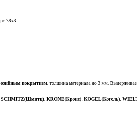
рс 38х8
розийным покрытием
, толщина материала до 3 мм. Выдерживае
 SCHMITZ(Шмитц), KRONE(Кроне), KOGEL(Когель), WIELTON(