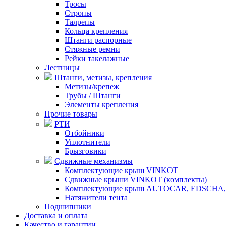
Тросы
Стропы
Талрепы
Кольца крепления
Штанги распорные
Стяжные ремни
Рейки такелажные
Лестницы
Штанги, метизы, крепления
Метизы/крепеж
Трубы / Штанги
Элементы крепления
Прочие товары
РТИ
Отбойники
Уплотнители
Брызговики
Сдвижные механизмы
Комплектующие крыш VINKOT
Сдвижные крыши VINKOT (комплекты)
Комплектующие крыш AUTOCAR, EDSCHA,
Натяжители тента
Подшипники
Доставка и оплата
Качество и гарантии