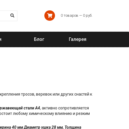
0 товаров — 0 руб.
и
Блог
Галерея
 крепления тросов, веревок или других снастей к
ержавеющей стали А4
, активно сопротивляется
востоит любому химическому влиянию и резким
ирина 40 мм Диаметр ушка 28 мм, Толщина