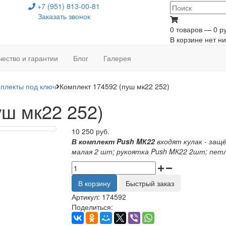
+7 (951) 813-00-81
Заказать звонок
0 товаров — 0 ру
В корзине нет ни
чество и гарантии
Блог
Галерея
плекты под ключ
Комплект 174592 (пуш мк22 252)
уш мк22 252)
10 250 руб.
В комплект Push MК22
входят кулак - защ
малая 2 шт; рукоятка Push MК22 2шт; петл
В корзину
Быстрый заказ
Артикул:
174592
Поделиться: