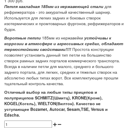
1 300 руб.
Петля накладная 185мм из нержавеющей стали
для
рефрижератора - это аккуратный качественный шарнир.
Используется для легких задних и боковых створок
изотермических и промтоварных фургонов, рефрижераторов и
будок.
Воротные петли
185мм из нержавейки
устойчивы к
коррозии в атмосфере и агрессивных средах, обладают
термостойкими свойствами!!!!
Простота конструкции
позволяет установить данный тип петли на большинство
створок рамных задних порталов коммерческого транспорта.
Всегда в наличии петли для малого, среднего и большого
заднего портала, для легких, средних и тяжелых створок на
абсолютно любых типах ворот. Все комплектующие прошли
тщательный контроль качества.
Отличный выбор на любые типы прицепов и
полуприцепов SCHMITZ(Шмитц), KRONE(Кроне),
KOGEL(Когель), WIELTON(Вилтон). Качество не
уступающее Bozamet, Autocar, Sesam,TSE, Versus и
Edscha.