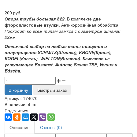
200 руб.
Опора трубы большая д22
. В комплекте
две
фторопластовые втулки
. Антикоррозийная обработка.
Подходит ко всем типам замков с диаметром штанги
22мм.
Отличный выбор на любые типы прицепов и
полуприцепов SCHMITZ(Шмитц), KRONE(Кроне),
KOGEL(Когель), WIELTON(Вилтон). Качество не
уступающее Bozamet, Autocar, Sesam,TSE, Versus и
Edscha.
В корзину
Быстрый заказ
Артикул:
174070
В наличии:
4 шт
Поделиться:
Описание
Отзывы (0)