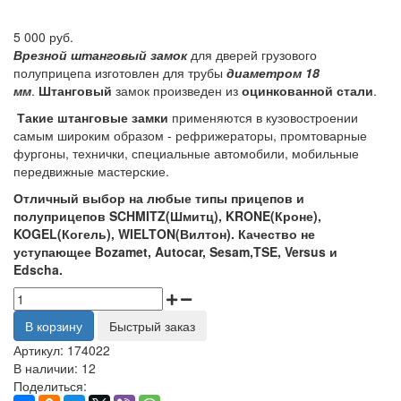
5 000 руб.
Врезной штанговый замок
для дверей грузового
полуприцепа изготовлен для трубы
диаметром 18
мм
.
Штанговый
замок произведен из
оцинкованной стали
.
Такие штанговые замки
применяются в кузовостроении
самым широким образом - рефрижераторы, промтоварные
фургоны, технички, специальные автомобили, мобильные
передвижные мастерские.
Отличный выбор на любые типы прицепов и
полуприцепов SCHMITZ(Шмитц), KRONE(Кроне),
KOGEL(Когель), WIELTON(Вилтон). Качество не
уступающее Bozamet, Autocar, Sesam,TSE, Versus и
Edscha.
В корзину
Быстрый заказ
Артикул:
174022
В наличии:
12
Поделиться: