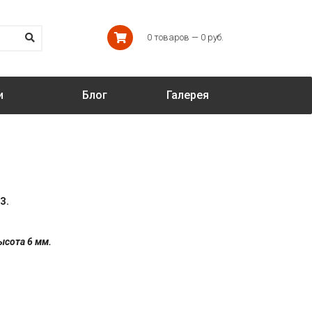
0 товаров — 0 руб.
и
Блог
Галерея
З.
ысота 6 мм.