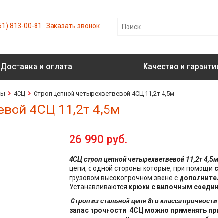
51) 813-00-81
Заказать звонок
Доставка и оплата
Качество и гаранти
пы
4СЦ
Строп цепной четырехветвевой 4СЦ 11,2т 4,5м
вой 4СЦ 11,2т 4,5м
26 990 руб.
4СЦ строп цепной четырехветвевой 11,2т 4,5м
цепи, с одной стороны которые, при помощи
с
грузовом высокопрочном звене с
дополните
Устанавливаются
крюки с вилочным соедин
Строп из стальной цепи 8го класса прочности
запас прочности. 4СЦ можно применять пр