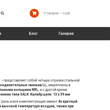
0 товаров — 0 руб.
и
Блог
Галерея
– представляет собой четыре отрезка стальной
оединительных звеньев LL,
закреплены в
льными кольцами NRL
, а с другой крюки.
ением типа SALK
.
Калибр цепи: 13 х 39 мм
. Цепь и все комплектующие имеют
4х кратный
и высокой температуре воздуха, также при