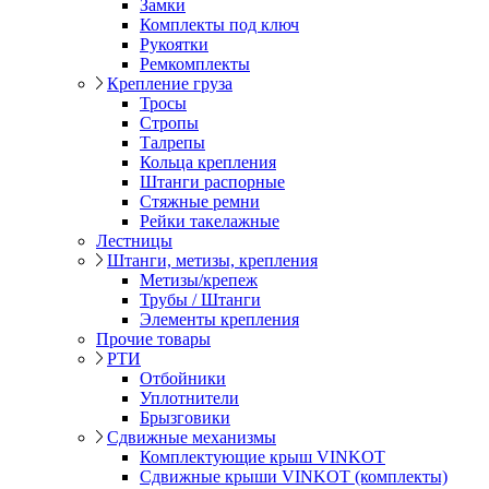
Замки
Комплекты под ключ
Рукоятки
Ремкомплекты
Крепление груза
Тросы
Стропы
Талрепы
Кольца крепления
Штанги распорные
Стяжные ремни
Рейки такелажные
Лестницы
Штанги, метизы, крепления
Метизы/крепеж
Трубы / Штанги
Элементы крепления
Прочие товары
РТИ
Отбойники
Уплотнители
Брызговики
Сдвижные механизмы
Комплектующие крыш VINKOT
Сдвижные крыши VINKOT (комплекты)