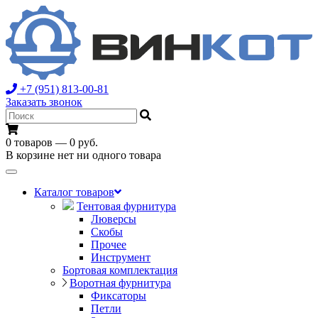
+7 (951) 813-00-81
Заказать звонок
0 товаров — 0 руб.
В корзине нет ни одного товара
Toggle
navigation
Каталог товаров
Тентовая фурнитура
Люверсы
Скобы
Прочее
Инструмент
Бортовая комплектация
Воротная фурнитура
Фиксаторы
Петли