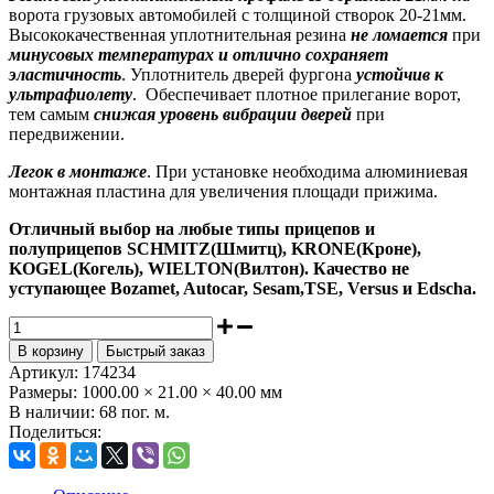
ворота грузовых автомобилей с толщиной створок 20-21мм.
Высококачественная уплотнительная резина
не ломается
при
минусовых температурах и отлично сохраняет
эластичность
. Уплотнитель дверей фургона
устойчив к
ультрафиолету
. Обеспечивает плотное прилегание ворот,
тем самым
снижая уровень вибрации дверей
при
передвижении.
Легок в монтаже
. При установке необходима алюминиевая
монтажная пластина для увеличения площади прижима.
Отличный выбор на любые типы прицепов и
полуприцепов SCHMITZ(Шмитц), KRONE(Кроне),
KOGEL(Когель), WIELTON(Вилтон). Качество не
уступающее Bozamet, Autocar, Sesam,TSE, Versus и Edscha.
В корзину
Быстрый заказ
Артикул:
174234
Размеры:
1000.00 × 21.00 × 40.00 мм
В наличии:
68 пог. м.
Поделиться: