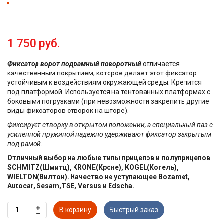
1 750 руб.
Фиксатор ворот подрамный поворотный
отличается
качественным покрытием, которое делает этот фиксатор
устойчивым к воздействиям окружающей среды. Крепится
под платформой. Используется на тентованных платформах с
боковыми погрузками (при невозможности закрепить другие
виды фиксаторов створок на шторе).
Фиксирует створку в открытом положении, а специальный паз с
усиленной пружиной надежно удерживают фиксатор закрытым
под рамой.
Отличный выбор на любые типы прицепов и полуприцепов
SCHMITZ(Шмитц), KRONE(Кроне), KOGEL(Когель),
WIELTON(Вилтон). Качество не уступающее Bozamet,
Autocar, Sesam,TSE, Versus и Edscha.
В корзину
Быстрый заказ